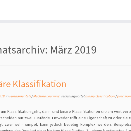
atsarchiv:
März 2019
äre Klassifikation
019
in
Fundamentals
/
Machine Learning
verschlagwortet
binary classification
/
precisio
um Klassifikation geht, dann sind binäre Klassifikationen die am weit verb
rscheiden nur zwei Zustände. Entweder trifft eine Eigenschaft zu oder sie tu
ngt zwar sehr simpel, kann jedoch beliebig komplex werden. Beispiels
bnisse das Resultat einer binären Klassifikation. Zu einem bestimmten Su