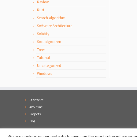
Review
Rust
Search algorithm
Software Architecture
Solidity
Sort algorithm
Trees
Tutorial
Uncategorized
Windows
Startseite
About me
Projects
Blog
We use cookies on our website to give you the most relevant experien