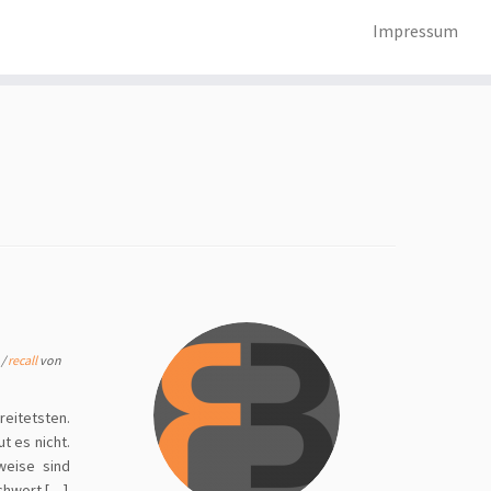
Impressum
n
/
recall
von
reitetsten.
t es nicht.
weise sind
chwort […]