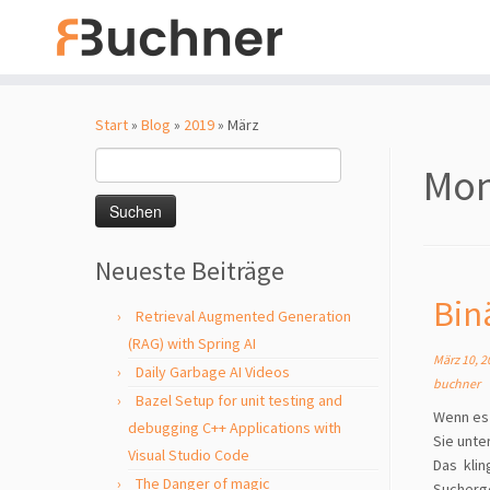
Zum
Inhalt
Start
»
Blog
»
2019
»
März
springen
Suchen
Mon
nach:
Neueste Beiträge
Bin
Retrieval Augmented Generation
(RAG) with Spring AI
März 10, 2
Daily Garbage AI Videos
buchner
Bazel Setup for unit testing and
Wenn es 
debugging C++ Applications with
Sie unte
Visual Studio Code
Das kli
The Danger of magic
Sucherge