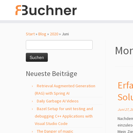
Zum
Inhalt
Start
»
Blog
»
2020
»
Juni
springen
Suchen
Mon
nach:
Neueste Beiträge
Erf
Retrieval Augmented Generation
(RAG) with Spring AI
Sol
Daily Garbage AI Videos
Bazel Setup for unit testing and
Juni 27, 2
debugging C++ Applications with
Nachdem 
Visual Studio Code
einzules
The Danger of magic
Mein Zie