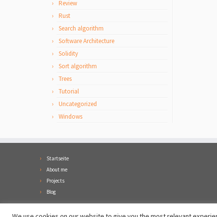
Review
Rust
Search algorithm
Software Architecture
Solidity
Sort algorithm
Trees
Tutorial
Uncategorized
Windows
Startseite
About me
Projects
Blog
We use cookies on our website to give you the most relevant experien