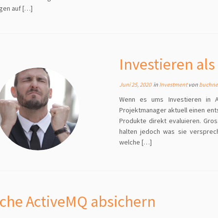
gen auf […]
Investieren als 
Juni 25, 2020
in
Investment
von
buchne
Wenn es ums Investieren in Ak
Projektmanager aktuell einen ents
Produkte direkt evaluieren. Gro
halten jedoch was sie versprec
welche […]
che ActiveMQ absichern