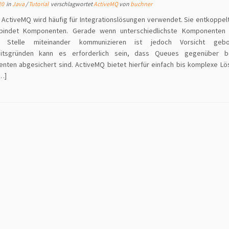
20
in
Java
/
Tutorial
verschlagwortet
ActiveMQ
von
buchner
ActiveMQ wird häufig für Integrationslösungen verwendet. Sie entkoppel
bindet Komponenten. Gerade wenn unterschiedlichste Komponenten 
le Stelle miteinander kommunizieren ist jedoch Vorsicht geb
eitsgründen kann es erforderlich sein, dass Queues gegenüber b
ten abgesichert sind. ActiveMQ bietet hierfür einfach bis komplexe Lö
[…]