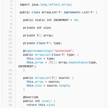
import java.
lang
.
reflect
.
Array
;
public 
class
 ArrayList
<
T
>
implements
 List
<
T
>
{
  public static int INCREMENT = 
30
;
  private int size;
  private T
[]
 array;
  private 
Class
<
T
>
; type;
  @
SuppressWarnings
(
"unchecked"
)
  public 
ArrayList
(
Class
<
T
>
 type
)
{
this
.
type
 = type;
this
.
array
 = 
(
T
[])
 Array.
newInstance
(
type, 
INCREMENT
)
;
}
  public 
ArrayList
(
T
[]
 source
)
{
this
.
array
 = source;
this
.
size
 = source.
length
;
}
  @Override
  public int 
size
()
{
return
this
.
size
;