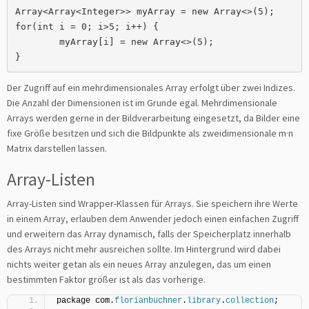
Array<Array<Integer>> myArray = new Array<>(5);

for(int i = 0; i>5; i++) {

	myArray[i] = new Array<>(5);

}
Der Zugriff auf ein mehrdimensionales Array erfolgt über zwei Indizes.
Die Anzahl der Dimensionen ist im Grunde egal. Mehrdimensionale
Arrays werden gerne in der Bildverarbeitung eingesetzt, da Bilder eine
fixe Größe besitzen und sich die Bildpunkte als zweidimensionale m·n
Matrix darstellen lassen.
Array-Listen
Array-Listen sind Wrapper-Klassen für Arrays. Sie speichern ihre Werte
in einem Array, erlauben dem Anwender jedoch einen einfachen Zugriff
und erweitern das Array dynamisch, falls der Speicherplatz innerhalb
des Arrays nicht mehr ausreichen sollte. Im Hintergrund wird dabei
nichts weiter getan als ein neues Array anzulegen, das um einen
bestimmten Faktor größer ist als das vorherige.
package com.
florianbuchner
.
library
.
collection
;