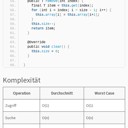
  public T 
remove
(
int index
)
{
    final T item = 
this
.
get
(
index
)
;
for
(
int i = index; i 
<
 size - 
1
; i++
)
{
this
.
array
[
i
]
 = 
this
.
array
[
i+
1
]
;
}
this
.
size
--;
return
 item;
}
  @Override
  public 
void
clear
()
{
this
.
size
 = 
0
;
}
}
Komplexität
Operation
Durchschnitt
Worst Case
Zugriff
O(1)
O(1)
Suche
O(n)
O(n)