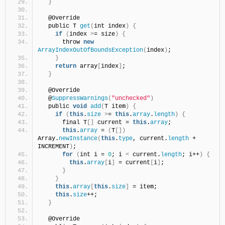
}
  @Override
  public T 
get
(
int index
)
{
if
(
index 
>
= size
)
{
      throw 
new
ArrayIndexOutOfBoundsException
(
index
)
;
}
return
 array
[
index
]
;
}
  @Override
  @
SuppressWarnings
(
"unchecked"
)
  public 
void
add
(
T item
)
{
if
(
this
.
size
>
= 
this
.
array
.
length
)
{
      final T
[]
 current = 
this
.
array
;
this
.
array
 = 
(
T
[])
Array.
newInstance
(
this
.
type
, current.
length
 + 
INCREMENT
)
;
for
(
int i = 
0
; i 
<
 current.
length
; i++
)
{
this
.
array
[
i
]
 = current
[
i
]
;
}
}
this
.
array
[
this
.
size
]
 = item;
this
.
size
++;    
}
  @Override